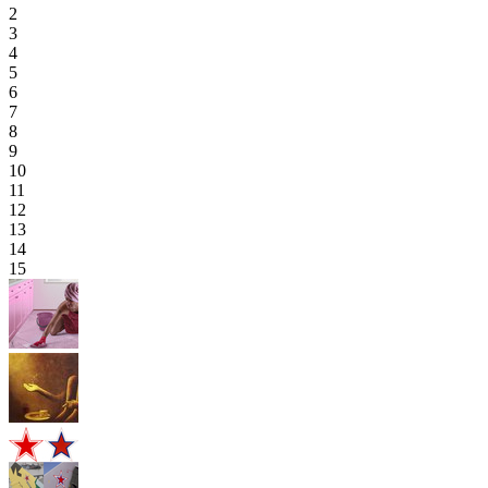
2
3
4
5
6
7
8
9
10
11
12
13
14
15