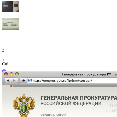
↑
←
Ctrl
→