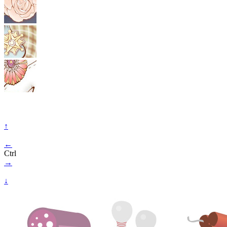
↑
←
Ctrl
→
↓