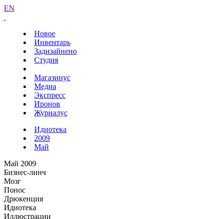
EN
Новое
Инвентарь
Задизайнено
Студия
Магазинус
Медиа
Экспресс
Иронов
Журналус
Идиотека
2009
Май
Май 2009
Бизнес-линч
Мозг
Понос
Дрюкенция
Идиотека
Иллюстрации