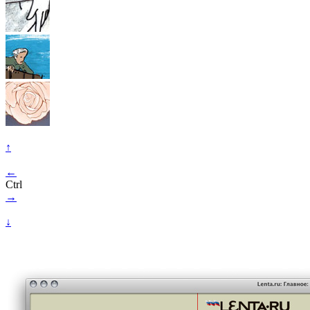
↑
←
Ctrl
→
↓