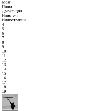
Мозг
Понос
Дрюкенция
Идиотека
Иллюстрации
4
5
6
7
8
9
10
11
12
13
14
15
16
17
18
19