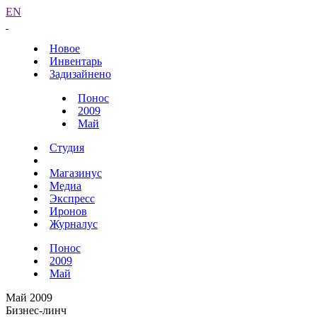
EN
Новое
Инвентарь
Задизайнено
Понос
2009
Май
Студия
Магазинус
Медиа
Экспресс
Иронов
Журналус
Понос
2009
Май
Май 2009
Бизнес-линч