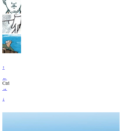
↑
←
Ctrl
→
↓