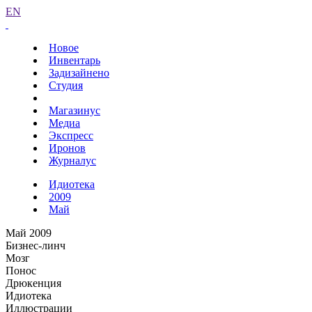
EN
Новое
Инвентарь
Задизайнено
Студия
Магазинус
Медиа
Экспресс
Иронов
Журналус
Идиотека
2009
Май
Май 2009
Бизнес-линч
Мозг
Понос
Дрюкенция
Идиотека
Иллюстрации