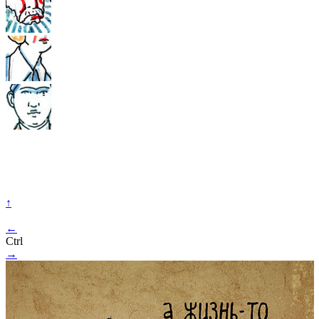
↑
←
Ctrl
→