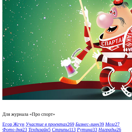
Для журнала «Про спорт»
Егор Жгун
Участие в проектах
269
Бизнес-линч
39
Мозг
27
Фото дня
23
Техдизайн
5
Стрипы
113
Рутина
33
Награды
26