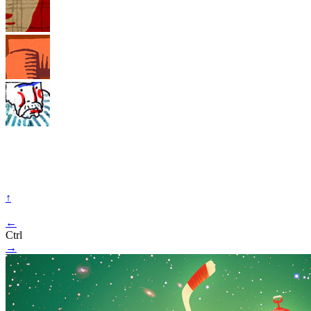
↑
←
Ctrl
→