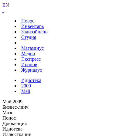
EN
Новое
Инвентарь
Задизайнено
Студия
Магазинус
Медиа
Экспресс
Иронов
Журналус
Идиотека
2009
Май
Май 2009
Бизнес-линч
Мозг
Понос
Дрюкенция
Идиотека
Иллюстрации