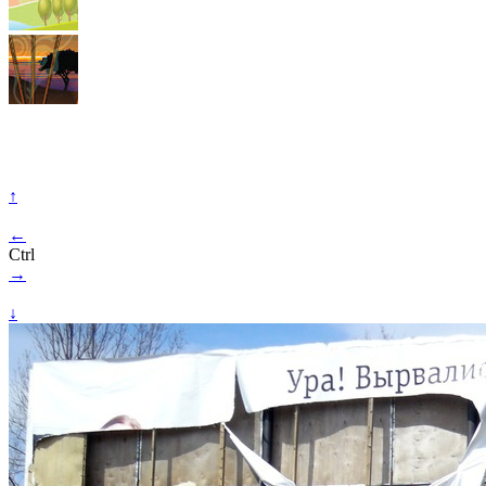
↑
←
Ctrl
→
↓