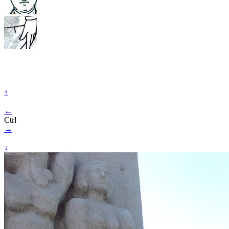
↑
←
Ctrl
→
↓