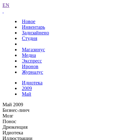
EN
Новое
Инвентарь
Задизайнено
Студия
Магазинус
Медиа
Экспресс
Иронов
Журналус
Идиотека
2009
Май
Май 2009
Бизнес-линч
Мозг
Понос
Дрюкенция
Идиотека
Иллюстрации