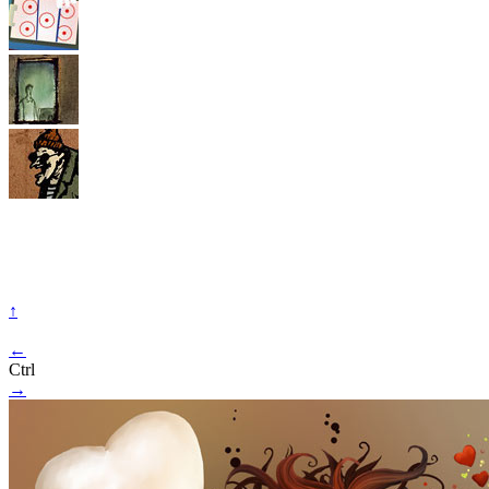
↑
←
Ctrl
→