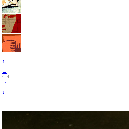
↑
←
Ctrl
→
↓