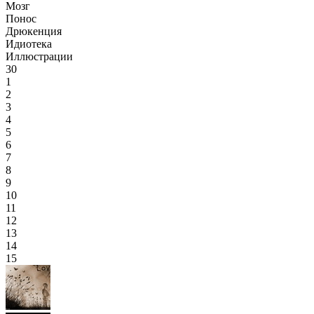
Мозг
Понос
Дрюкенция
Идиотека
Иллюстрации
30
1
2
3
4
5
6
7
8
9
10
11
12
13
14
15