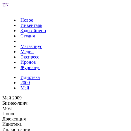
EN
Новое
Инвентарь
Задизайнено
Студия
Магазинус
Медиа
Экспресс
Иронов
Журналус
Идиотека
2009
Май
Май 2009
Бизнес-линч
Мозг
Понос
Дрюкенция
Идиотека
Иллюстрации