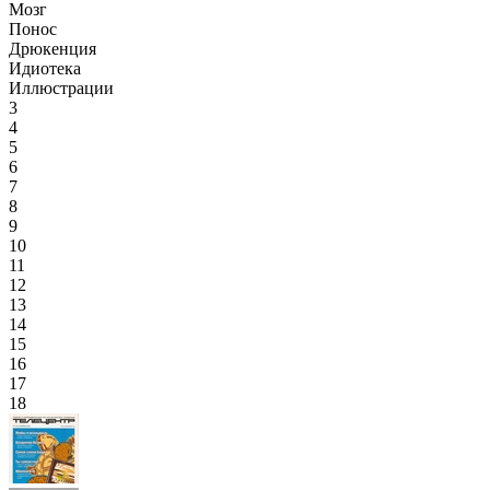
Мозг
Понос
Дрюкенция
Идиотека
Иллюстрации
3
4
5
6
7
8
9
10
11
12
13
14
15
16
17
18