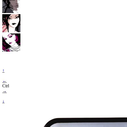
↑
←
Ctrl
→
↓