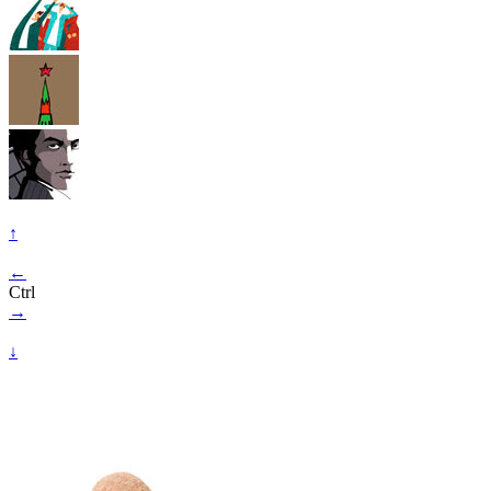
↑
←
Ctrl
→
↓