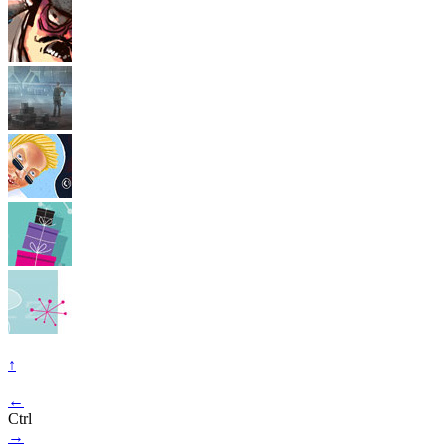
↑
←
Ctrl
→