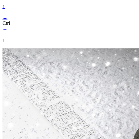
↑
←
Ctrl
→
↓