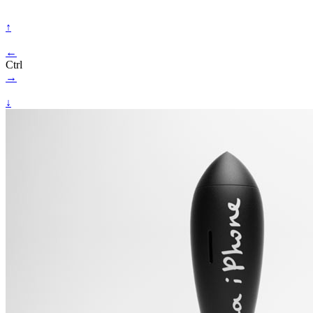
↑
←
Ctrl
→
↓