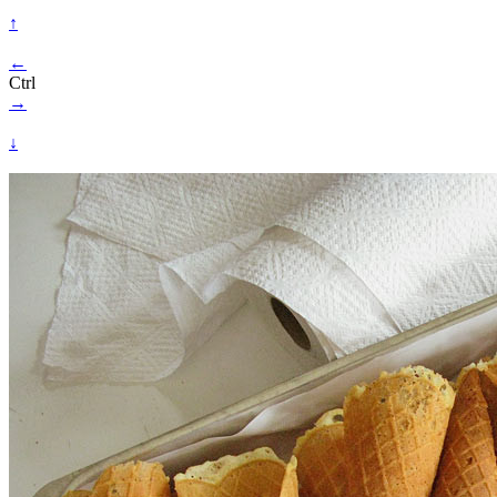
↑
←
Ctrl
→
↓