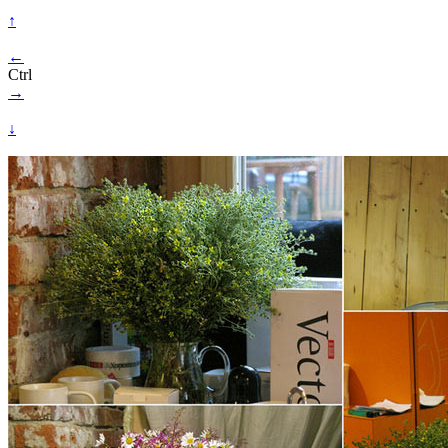
↑
←
Ctrl
→
↓