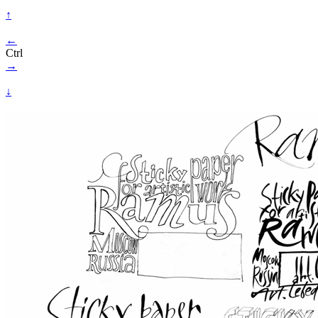
↑
←
Ctrl
→
↓