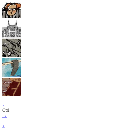
←
Ctrl
→
↓