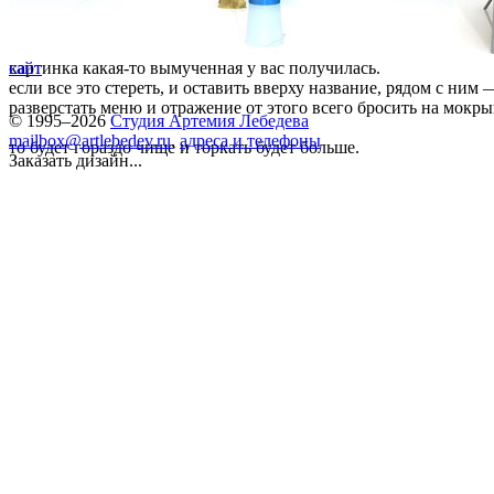
картинка какая-то вымученная у вас получилась.
сайт
если все это стереть, и оставить вверху название, рядом с ним
разверстать меню и отражение от этого всего бросить на мокры
© 1995–2026
Студия Артемия Лебедева
mailbox@artlebedev.ru
,
адреса и телефоны
то будет гораздо чище и торкать будет больше.
Заказать дизайн...