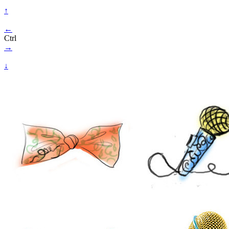
↑
←
Ctrl
→
↓