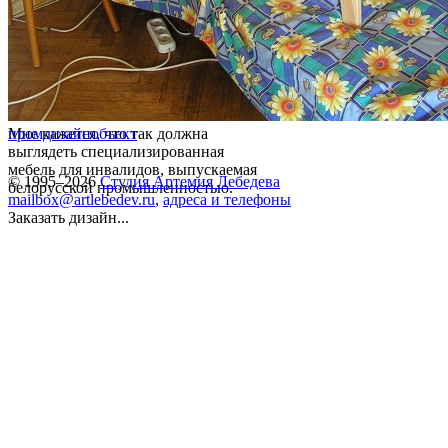
Мне кажется, что так должна
промдизайн
объект
выглядеть специализированная
мебель для инвалидов, выпускаемая
© 1995–2026
Студия Артемия Лебедева
белорусской промышленностью.
mailbox@artlebedev.ru
,
адреса и телефоны
Заказать дизайн...