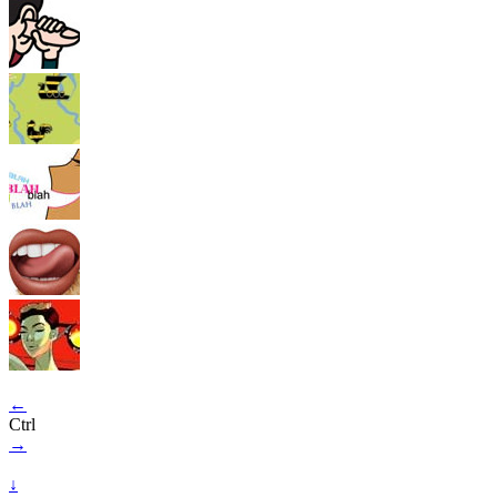
←
Ctrl
→
↓