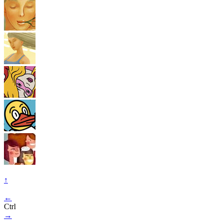
↑
←
Ctrl
→