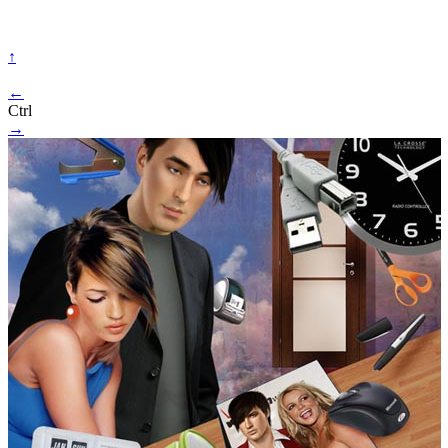
↑
←
Ctrl
→