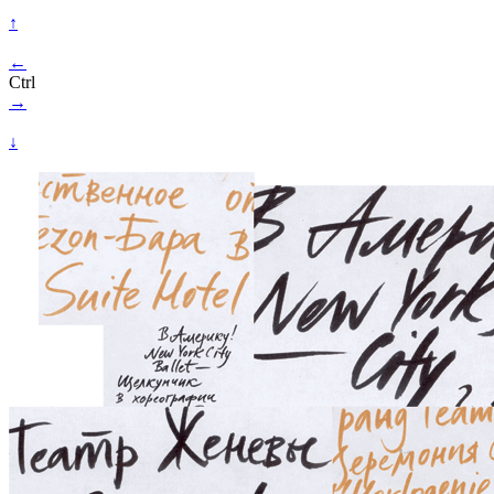
↑
←
Ctrl
→
↓