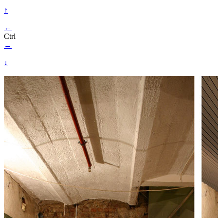
↑
←
Ctrl
→
↓