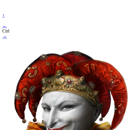
↑
←
Ctrl
→