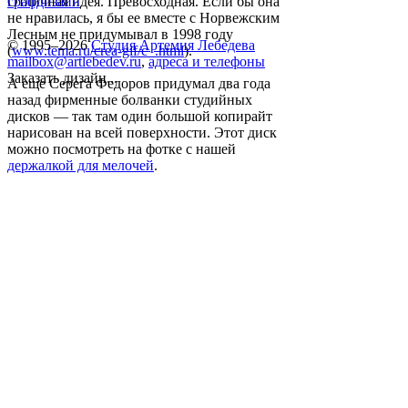
Отличная идея. Превосходная. Если бы она
графдизайн
не нравилась, я бы ее вместе с Норвежским
Лесным не придумывал в 1998 году
© 1995–2026
Студия Артемия Лебедева
(
www.tema.ru/crea-gif/c_.html
).
mailbox@artlebedev.ru
,
адреса и телефоны
Заказать дизайн...
А еще Серега Федоров придумал два года
назад фирменные болванки студийных
дисков — так там один большой копирайт
нарисован на всей поверхности. Этот диск
можно посмотреть на фотке с нашей
держалкой для мелочей
.