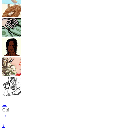
←
Ctrl
→
↓