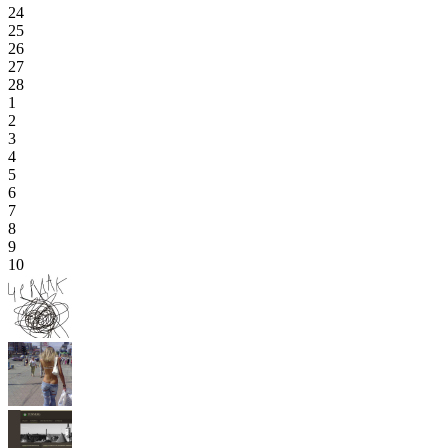
24
25
26
27
28
1
2
3
4
5
6
7
8
9
10