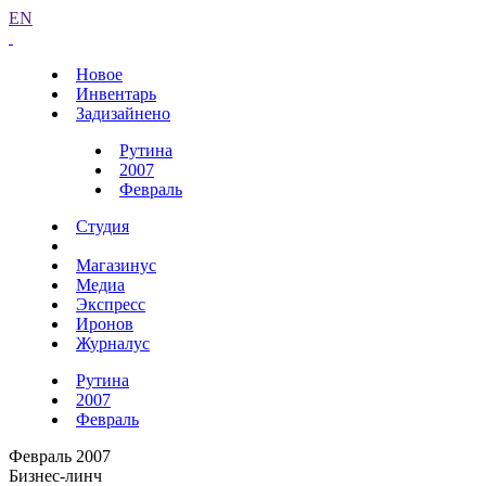
EN
Новое
Инвентарь
Задизайнено
Рутина
2007
Февраль
Студия
Магазинус
Медиа
Экспресс
Иронов
Журналус
Рутина
2007
Февраль
Февраль 2007
Бизнес-линч