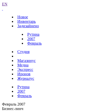
EN
Новое
Инвентарь
Задизайнено
Рутина
2007
Февраль
Студия
Магазинус
Медиа
Экспресс
Иронов
Журналус
Рутина
2007
Февраль
Февраль 2007
Бизнес-линч