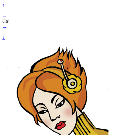
↑
←
Ctrl
→
↓