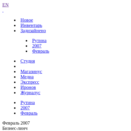
EN
Новое
Инвентарь
Задизайнено
Рутина
2007
Февраль
Студия
Магазинус
Медиа
Экспресс
Иронов
Журналус
Рутина
2007
Февраль
Февраль 2007
Бизнес-линч