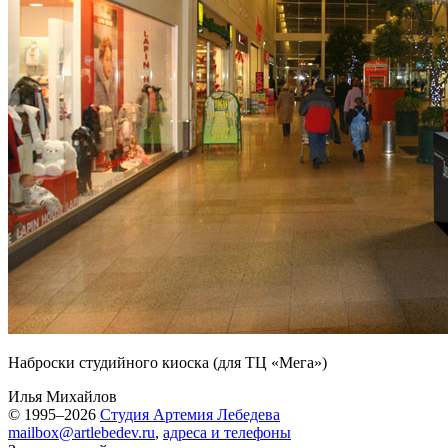
Наброски студийного киоска (для ТЦ «Мега»)
Илья Михайлов
© 1995–2026
Студия Артемия Лебедева
mailbox@artlebedev.ru
,
адреса и телефоны