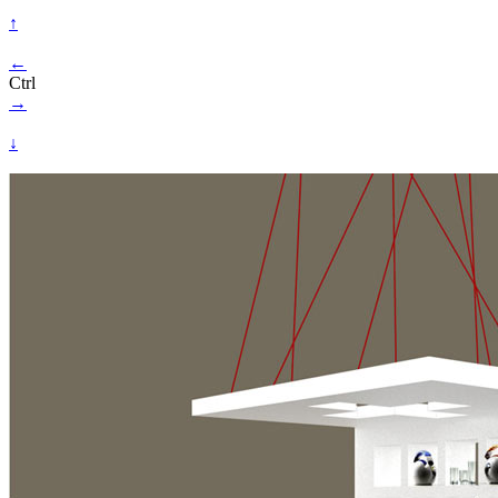
↑
←
Ctrl
→
↓