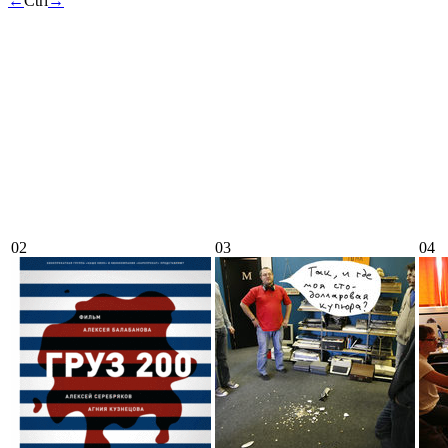
←
Ctrl
→
02
03
04