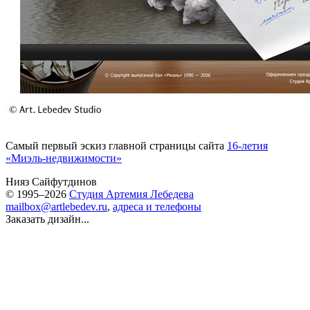
Самый первый эскиз главной страницы сайта
16-летия
«Миэль-недвижимости»
Нияз Сайфутдинов
© 1995–2026
Студия Артемия Лебедева
mailbox@artlebedev.ru
,
адреса и телефоны
Заказать дизайн...