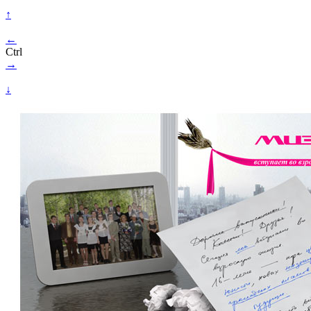
↑
←
Ctrl
→
↓