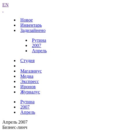
EN
Новое
Инвентарь
Задизайнено
Рутина
2007
Апрель
Студия
Магазинус
Медиа
Экспресс
Иронов
Журналус
Рутина
2007
Апрель
Апрель 2007
Бизнес-линч