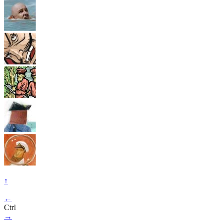
↑
←
Ctrl
→