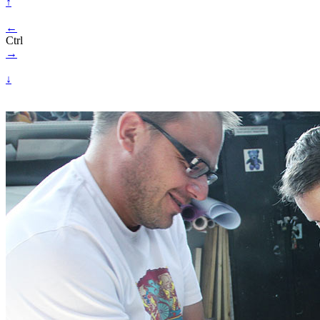
↑
←
Ctrl
→
↓