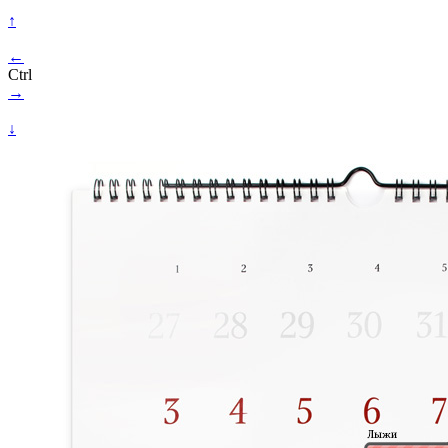
↑
←
Ctrl
→
↓