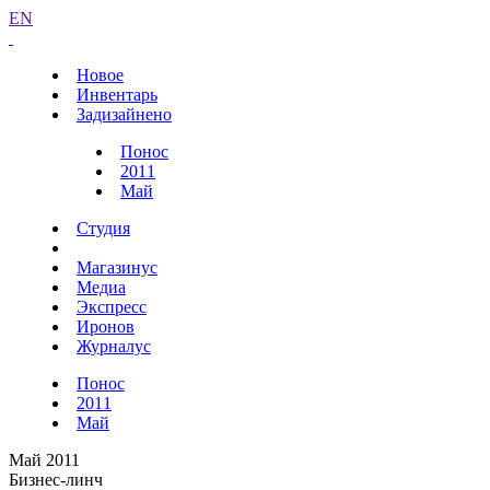
EN
Новое
Инвентарь
Задизайнено
Понос
2011
Май
Студия
Магазинус
Медиа
Экспресс
Иронов
Журналус
Понос
2011
Май
Май 2011
Бизнес-линч