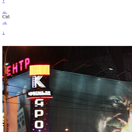
↑
←
Ctrl
→
↓