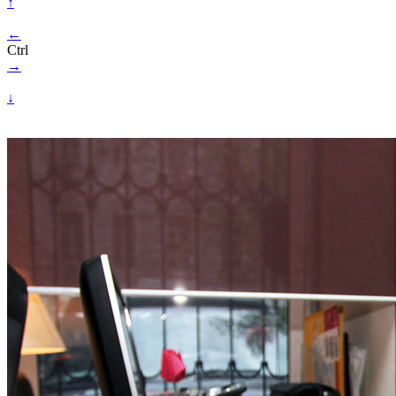
↑
←
Ctrl
→
↓