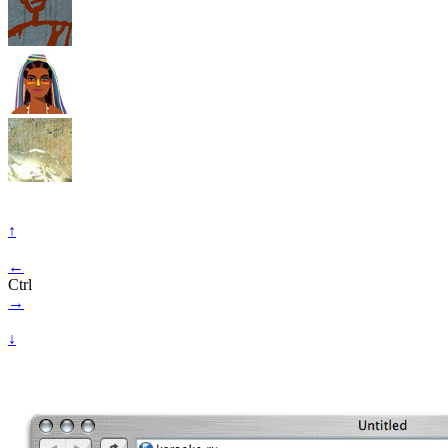
↑
←
Ctrl
→
↓