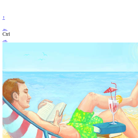
↑
←
Ctrl
→