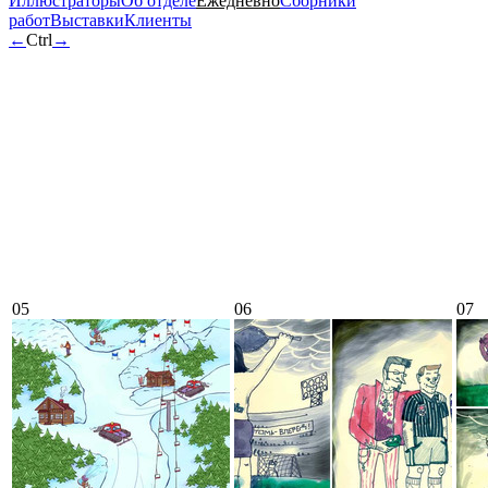
Иллюстраторы
Об отделе
Ежедневно
Сборники
работ
Выставки
Клиенты
←
Ctrl
→
05
06
07