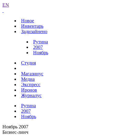
EN
Новое
Инвентарь
Задизайнено
Рутина
2007
Ноябрь
Студия
Магазинус
Медиа
Экспресс
Иронов
Журналус
Рутина
2007
Ноябрь
Ноябрь 2007
Бизнес-линч