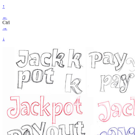
↑
←
Ctrl
→
↓