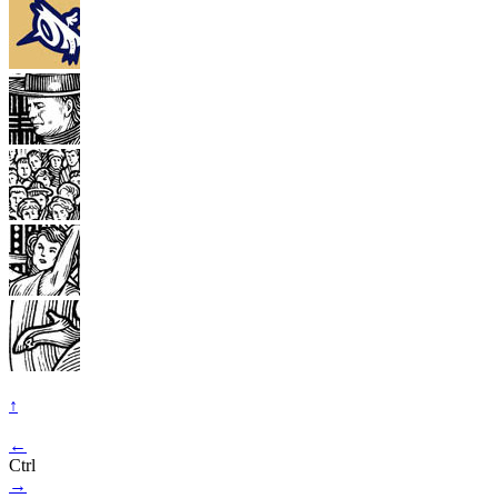
↑
←
Ctrl
→